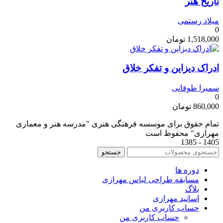
تاریخ هنر
میلاد رستمی
0
1,518,000
تومان
ادراک دیزاین و تفکر خلاق
سمیرا طوفانی
0
860,000
تومان
تمام حقوق برای موسسه فرهنگی هنری "مدرسه هنر و معماری
مهرازی" محفوظ است
1405 - 1385
جستجو
دوره ها
مسابقه طراحی لباس مهرازی
بلاگ
اساتید مهرازی
حساب کاربری من
حساب کاربری من