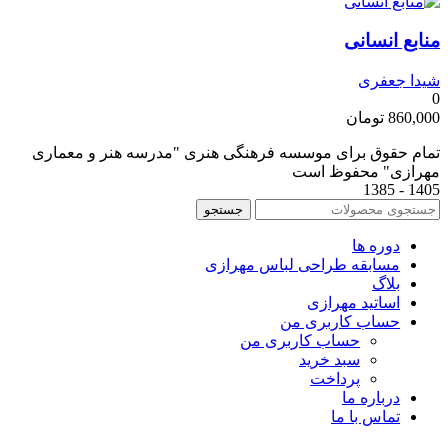
منابع انسانی
شیدا جعفری
0
860,000
تومان
تمام حقوق برای موسسه فرهنگی هنری "مدرسه هنر و معماری
مهرازی" محفوظ است
1405 - 1385
جستجو
دوره ها
مسابقه طراحی لباس مهرازی
بلاگ
اساتید مهرازی
حساب کاربری من
حساب کاربری من
سبد خرید
پرداخت
درباره ما
تماس با ما