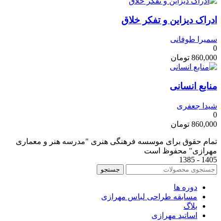
ادراک دیزاین و تفکر خلاق
سمیرا طوفانی
0
860,000
تومان
منابع انسانی
شیدا جعفری
0
860,000
تومان
تمام حقوق برای موسسه فرهنگی هنری "مدرسه هنر و معماری
مهرازی" محفوظ است
1405 - 1385
جستجو
دوره ها
مسابقه طراحی لباس مهرازی
بلاگ
اساتید مهرازی