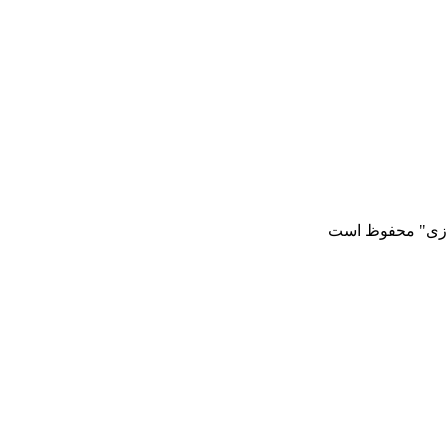
رازی" محفوظ است