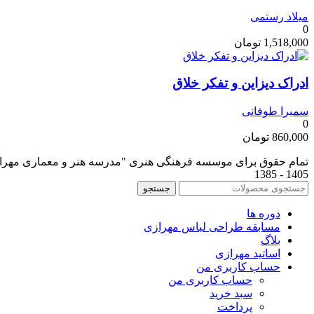
میلاد رستمی
0
1,518,000
تومان
ادراک دیزاین و تفکر خلاق
سمیرا طوفانی
0
860,000
تومان
تمام حقوق برای موسسه فرهنگی هنری "مدرسه هنر و معماری مه
1405 - 1385
جستجو
دوره ها
مسابقه طراحی لباس مهرازی
بلاگ
اساتید مهرازی
حساب کاربری من
حساب کاربری من
سبد خرید
پرداخت