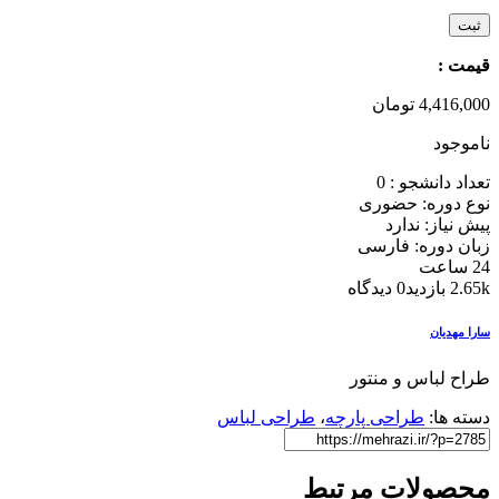
قیمت :
4,416,000
تومان
ناموجود
تعداد دانشجو :
0
نوع دوره: حضوری
پیش نیاز: ندارد
زبان دوره: فارسی
24 ساعت
2.65k بازدید
0 دیدگاه
سارا مهدیان
طراح لباس و منتور
دسته ها:
طراحی پارچه
،
طراحی لباس
محصولات مرتبط