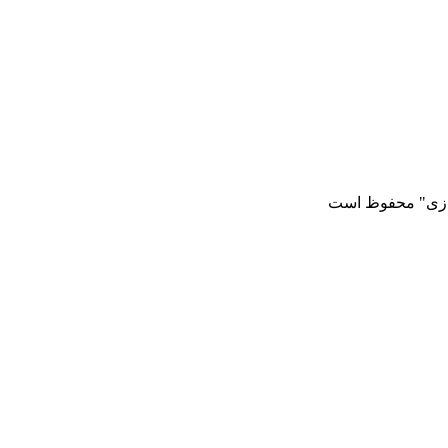
رازی" محفوظ است