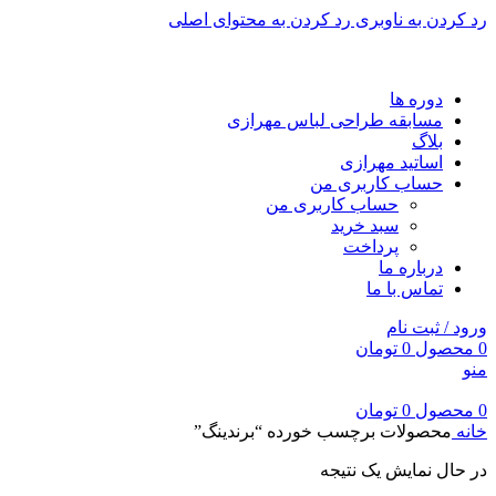
رد کردن به ناوبری
رد کردن به محتوای اصلی
برای طراحی سربرگ به بخش سربرگ ساز بروید...
دوره ها
مسابقه طراحی لباس مهرازی
بلاگ
اساتید مهرازی
حساب کاربری من
حساب کاربری من
سبد خرید
پرداخت
درباره ما
تماس با ما
ورود / ثبت نام
0
محصول
0
تومان
منو
0
محصول
0
تومان
خانه
محصولات برچسب خورده “برندینگ”
در حال نمایش یک نتیجه