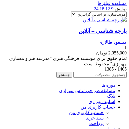
مشاهده فیلترها
نمایش
9
12
18
24
پارچه شناسی – آنلاین
مسعود طالاری
1
2,955,000
تومان
تمام حقوق برای موسسه فرهنگی هنری "مدرسه هنر و معماری
مهرازی" محفوظ است
1405 - 1385
جستجو
دوره ها
مسابقه طراحی لباس مهرازی
بلاگ
اساتید مهرازی
حساب کاربری من
حساب کاربری من
سبد خرید
پرداخت
درباره ما