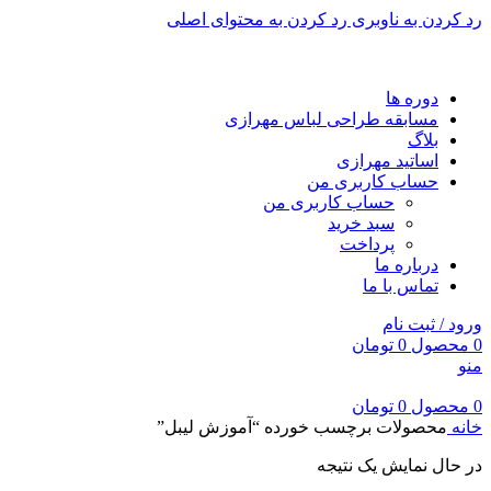
رد کردن به ناوبری
رد کردن به محتوای اصلی
برای طراحی سربرگ به بخش سربرگ ساز بروید...
دوره ها
مسابقه طراحی لباس مهرازی
بلاگ
اساتید مهرازی
حساب کاربری من
حساب کاربری من
سبد خرید
پرداخت
درباره ما
تماس با ما
ورود / ثبت نام
0
محصول
0
تومان
منو
0
محصول
0
تومان
خانه
محصولات برچسب خورده “آموزش لیبل”
در حال نمایش یک نتیجه