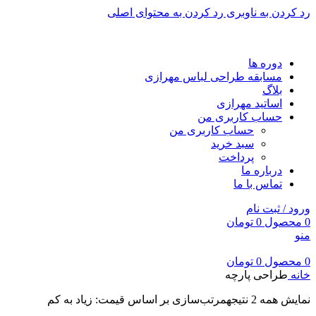
رد کردن به ناوبری
رد کردن به محتوای اصلی
برای طراحی سربرگ به بخش سربرگ ساز بروید...
دوره ها
مسابقه طراحی لباس مهرازی
بلاگ
اساتید مهرازی
حساب کاربری من
حساب کاربری من
سبد خرید
پرداخت
درباره ما
تماس با ما
ورود / ثبت نام
0
محصول
0
تومان
منو
0
محصول
0
تومان
خانه
طراحی پارچه
نمایش همه 2 نتیجه
مرتب‌سازی بر اساس قیمت: زیاد به کم