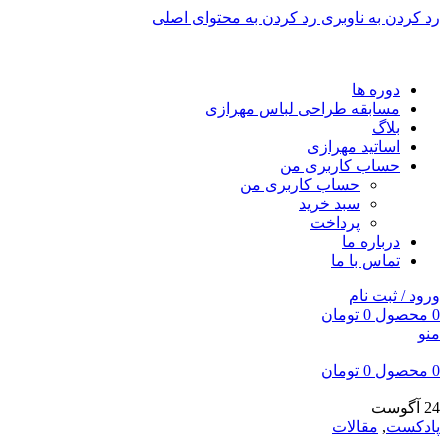
رد کردن به ناوبری
رد کردن به محتوای اصلی
برای طراحی سربرگ به بخش سربرگ ساز بروید...
دوره ها
مسابقه طراحی لباس مهرازی
بلاگ
اساتید مهرازی
حساب کاربری من
حساب کاربری من
سبد خرید
پرداخت
درباره ما
تماس با ما
ورود / ثبت نام
0
محصول
0
تومان
منو
0
محصول
0
تومان
24
آگوست
پادکست
,
مقالات