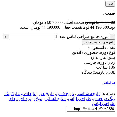
قیمت :
53,070,000
تومان
قیمت اصلی 53,070,000 تومان
بود.
44,190,000
تومان
قیمت فعلی 44,190,000 تومان است.
دوره جامع طراحی لباس عدد
افزودن به سبد خرید
تعداد دانشجو :
0
نوع دوره: حضوری / آنلاین
پیش نیاز: ندارد
زبان دوره: فارسی
136 ساعت
5.53k بازدید
0 دیدگاه
تیم اساتید
دسته ها:
پارچه شناسی
،
تاریخ فشن
،
تاریخ هنر
،
تبلیغات و مارکتینگ
،
رنگ در فشن
،
طراحی لباس
،
منابع انسانی
،
مولاژ
،
نرم افزارهای
طراحی لباس