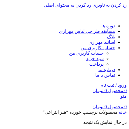
رد کردن به ناوبری
رد کردن به محتوای اصلی
برای طراحی سربرگ به بخش سربرگ ساز بروید...
دوره ها
مسابقه طراحی لباس مهرازی
بلاگ
اساتید مهرازی
حساب کاربری من
حساب کاربری من
سبد خرید
پرداخت
درباره ما
تماس با ما
ورود / ثبت نام
0
محصول
0
تومان
منو
0
محصول
0
تومان
خانه
محصولات برچسب خورده “هنر انتزاعی”
در حال نمایش یک نتیجه