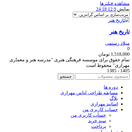
مشاهده فیلترها
نمایش
9
12
18
24
تاریخ هنر
میلاد رستمی
0
1,518,000
تومان
تمام حقوق برای موسسه فرهنگی هنری "مدرسه هنر و معماری
مهرازی" محفوظ است
1405 - 1385
جستجو
دوره ها
مسابقه طراحی لباس مهرازی
بلاگ
اساتید مهرازی
حساب کاربری من
حساب کاربری من
سبد خرید
پرداخت
درباره ما