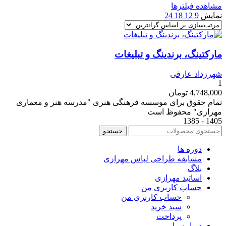
مشاهده فیلترها
نمایش
9
12
18
24
مارکتینگ، برندینگ و تبلیغات
شهرزداد عارفی
1
4,748,000
تومان
تمام حقوق برای موسسه فرهنگی هنری "مدرسه هنر و معماری
مهرازی" محفوظ است
1405 - 1385
جستجو
دوره ها
مسابقه طراحی لباس مهرازی
بلاگ
اساتید مهرازی
حساب کاربری من
حساب کاربری من
سبد خرید
پرداخت
درباره ما