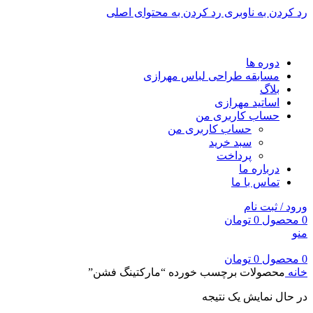
رد کردن به ناوبری
رد کردن به محتوای اصلی
برای طراحی سربرگ به بخش سربرگ ساز بروید...
دوره ها
مسابقه طراحی لباس مهرازی
بلاگ
اساتید مهرازی
حساب کاربری من
حساب کاربری من
سبد خرید
پرداخت
درباره ما
تماس با ما
ورود / ثبت نام
0
محصول
0
تومان
منو
0
محصول
0
تومان
خانه
محصولات برچسب خورده “مارکتینگ فشن”
در حال نمایش یک نتیجه